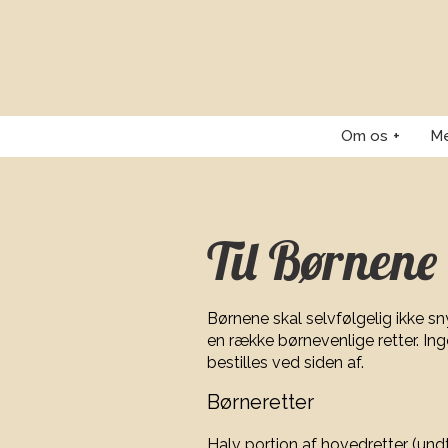
Om os
Me
Til Børnene
Børnene skal selvfølgelig ikke s
en række børnevenlige retter. Ing
bestilles ved siden af.
Børneretter
Halv portion af hovedretter (un