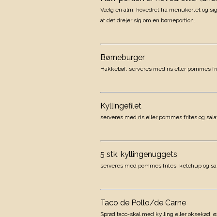
Vælg en alm. hovedret fra menukortet og sig 
at det drejer sig om en børneportion.
120
Børneburger
Hakkebøf, serveres med ris eller pommes fri
89
Kyllingefilet
serveres med ris eller pommes frites og sala
89
5 stk. kyllingenuggets
serveres med pommes frites, ketchup og sa
89
Taco de Pollo/de Carne
Sprød taco-skal med kylling eller oksekød, ø