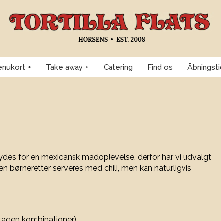
nukort
Take away
Catering
Find os
Åbningsti
nydes for en mexicansk madoplevelse, derfor har vi udvalgt
en børneretter serveres med chili, men kan naturligvis
dtagen kombinationer)