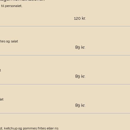
til personalet,
 kr.
tes og salat
 kr.
t
 kr.
lat
 kr.
st, ketchup og pommes frites eller ris